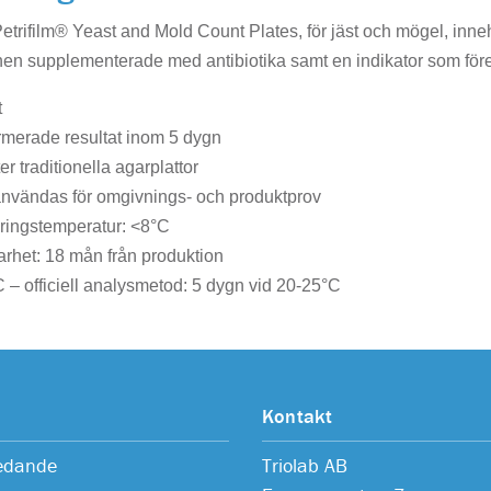
rifilm® Yeast and Mold Count Plates, för jäst och mögel, inneh
n supplementerade med antibiotika samt en indikator som fören
t
rmerade resultat inom 5 dygn
er traditionella agarplattor
nvändas för omgivnings- och produktprov
ringstemperatur: <8°C
arhet: 18 mån från produktion
– officiell analysmetod: 5 dygn vid 20-25°C
Kontakt
ledande
Triolab AB