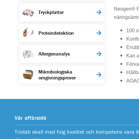
Neogen® Pet
Tryckplattor
näringsämne
100 s
Proteindetektion
Konfi
Ersätt
Allergenanalys
Kan a
Förva
Mikrobiologiska
Hållb
omgivningsprover
AOAC 
Vår affärsidé
Triolab skall med hög kvalitet och kompetens vara 