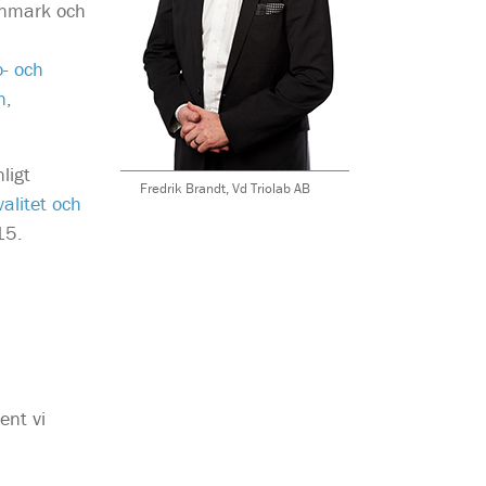
anmark och
o- och
n
,
ligt
Fredrik Brandt, Vd Triolab AB
valitet och
15.
ent vi