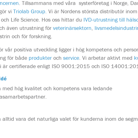
oncernen
. Tillsammans med våra systerföretag i Norge, D
gör vi
Triolab Group.
Vi är Nordens största distributör inom
 och Life Science. Hos oss hittar du
IVD-utrustning till häls
ch även utrustning för
veterinärsektorn
,
livsmedelsindustri
trin och för forskning.
r vår positiva utveckling ligger i hög kompetens och person
ng för både
produkter
och
service
. Vi arbetar aktivt med
k
i är certifierade enligt ISO 9001:2015 och ISO 14001:20
idé
a med hög kvalitet och kompetens vara ledande
kasamarbetspartner.
a alltid vara det naturliga valet för kunderna inom de segm