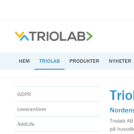
HEM
TRIOLAB
PRODUKTER
NYHETER
Trio
GDPR
Leverantörer
Nordens
Triolab A
AddLife
på huvudko