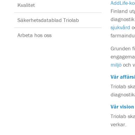
AddLife-k
Kvalitet
Finland ut
diagnostik
Säkerhetsdatablad Triolab
sjukvård
o
Arbeta hos oss
farmaindus
Grunden fö
engagema
miljö
och v
Vår affärs
Triolab sk
diagnosti
Vår vision
Triolab sk
verkar.