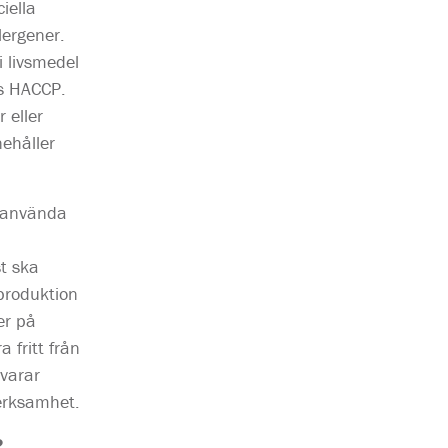
iella
lergener.
i livsmedel
rs HACCP.
 eller
ehåller
u använda
st ska
sproduktion
er på
 fritt från
varar
verksamhet.
?