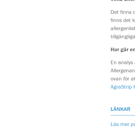
Det finns 
finns det 
allergenlis
tillgänglig
Hur går en
En analys 
Allergenan
ovan för a
AgraStrip 
LÄNKAR
Läs mer p