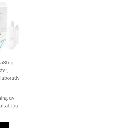
raStrip
ter,
 laborativ
ing av
ultat fås