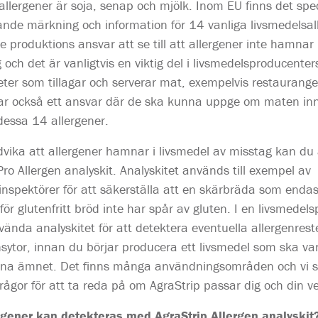
allergener är soja, senap och mjölk. Inom EU finns det spec
lande märkning och information för 14 vanliga livsmedelsal
je produktions ansvar att se till att allergener inte hamnar 
 och det är vanligtvis en viktig del i livsmedelsproducente
er som tillagar och serverar mat, exempelvis restauranger
har också ett ansvar där de ska kunna uppge om maten inn
essa 14 allergener.
dvika att allergener hamnar i livsmedel av misstag kan d
Pro Allergen analyskit. Analyskitet används till exempel av
inspektörer för att säkerställa att en skärbräda som enda
ör glutenfritt bröd inte har spår av gluten. I en livsmedel
ända analyskitet för att detektera eventuella allergenrest
sytor, innan du börjar producera ett livsmedel som ska vara
gena ämnet. Det finns många användningsområden och vi s
rågor för att ta reda på om AgraStrip passar dig och din 
ergener kan detekteras med AgraStrip Allergen analyskit