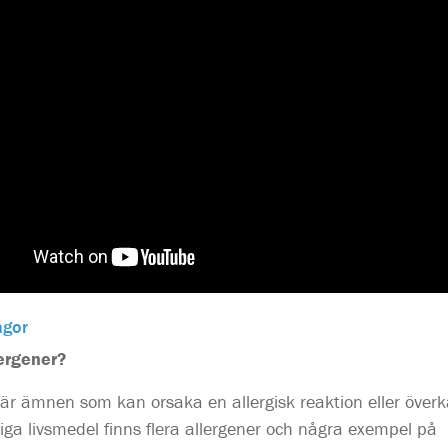
ågor
lergener?
 är ämnen som kan orsaka en allergisk reaktion eller överk
liga livsmedel finns flera allergener och några exempel på