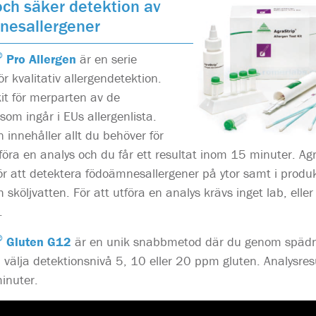
ch säker detektion av
nesallergener
®
Pro Allergen
är en serie
ör kvalitativ allergendetektion.
kit för merparten av de
 som ingår i EUs allergenlista.
n innehåller allt du behöver för
öra en analys och du får ett resultat inom 15 minuter. Ag
r att detektera födoämnesallergener på ytor samt i produk
 sköljvatten. För att utföra en analys krävs inget lab, eller
.
®
Gluten G12
är en unik snabbmetod där du genom spädn
 välja detektionsnivå 5, 10 eller 20 ppm gluten. Analysres
inuter.